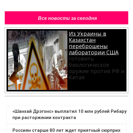
Все новости за сегодня
Из Украины в
Казахстан
переброшены
лаборатории США
готовить
биологическое
оружие против РФ и
Китая