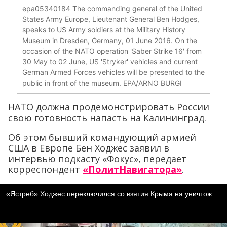
epa05340184 The commanding general of the United
States Army Europe, Lieutenant General Ben Hodges,
speaks to US Army soldiers at the Military History
Museum in Dresden, Germany, 01 June 2016. On the
occasion of the NATO operation 'Saber Strike 16' from
30 May to 02 June, US 'Stryker' vehicles and current
German Armed Forces vehicles will be presented to the
public in front of the museum. EPA/ARNO BURGI
НАТО должна продемонстрировать России
свою готовность напасть на Калининград.
Об этом бывший командующий армией
США в Европе Бен Ходжес заявил в
интервью подкасту «Фокус», передает
корреспондент
«ПолитНавигатора»
.