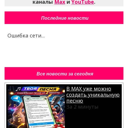
каналы
Max
и
YouTube
.
Последние новости
Ошибка сети...
Все новости за сегодня
В MAX уже можно
создать уникальную
песню
За 2 минуты