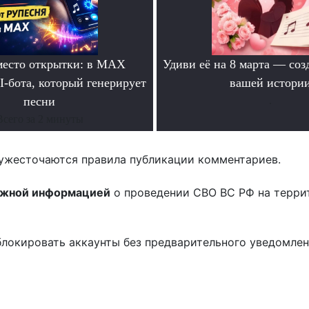
место открытки: в MAX
Удиви её на 8 марта — соз
I-бота, который генерирует
вашей истори
песни
.
Всего за 2 минуты
ужесточаются правила публикации комментариев.
ожной информацией
о проведении СВО ВС РФ на терри
блокировать аккаунты без предварительного уведомле
!