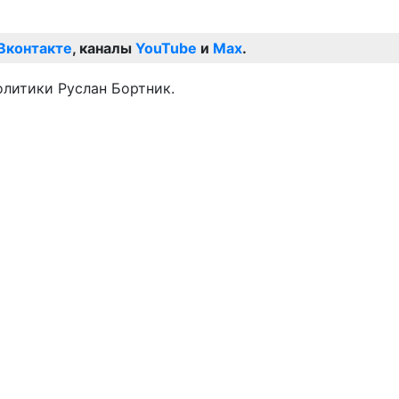
Вконтакте
, каналы
YouTube
и
Max
.
олитики Руслан Бортник.