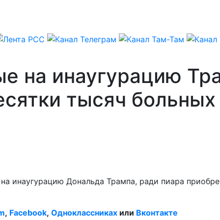
ые на инаугурацию Тр
есятки тысяч больных
 на инаугурацию Дональда Трампа, ради пиара приобре
am
,
Facebook
,
Одноклассниках
или
Вконтакте