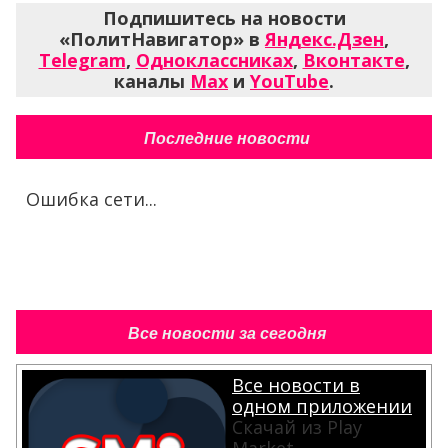
Подпишитесь на новости
«ПолитНавигатор» в
Яндекс.Дзен
,
Telegram
,
Одноклассниках
,
Вконтакте
,
каналы
Max
и
YouTube
.
Последние новости
Ошибка сети...
Все новости за сегодня
Все новости в
одном приложении
Скачай из Play