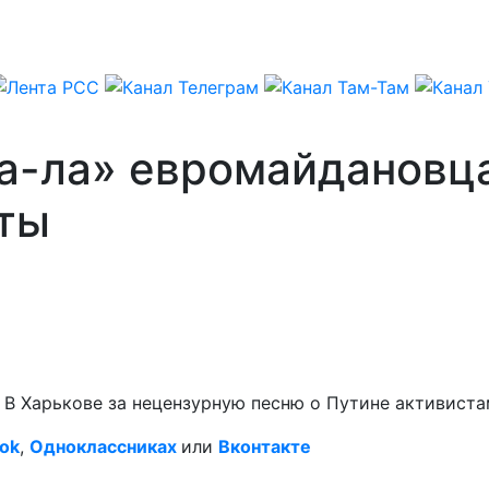
ла-ла» евромайдановц
ты
– В Харькове за нецензурную песню о Путине активис
ok
,
Одноклассниках
или
Вконтакте