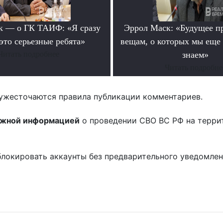
к — о ГК ТАИФ: «Я сразу
Эррол Маск: «Будущее п
это серьезные ребята»
вещам, о которых мы еще 
Читать подробнее
знаем»
Читать подробне
ужесточаются правила публикации комментариев.
ожной информацией
о проведении СВО ВС РФ на терри
блокировать аккаунты без предварительного уведомле
!