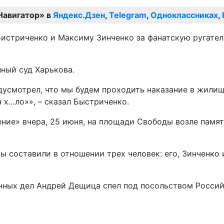
Навигатор» в
Яндекс.Дзен
,
Telegram
,
Одноклассниках
,
истриченко и Максиму Зинченко за фанатскую ругател
ный суд Харькова.
дусмотрел, что мы будем проходить наказание в жилищ
н х…ло»», – сказал Быстриченко.
ние» вчера, 25 июня, на площади Свободы возле памя
составили в отношении трех человек: его, Зинченко и
анных дел Андрей Дещица спел под посольством Росси