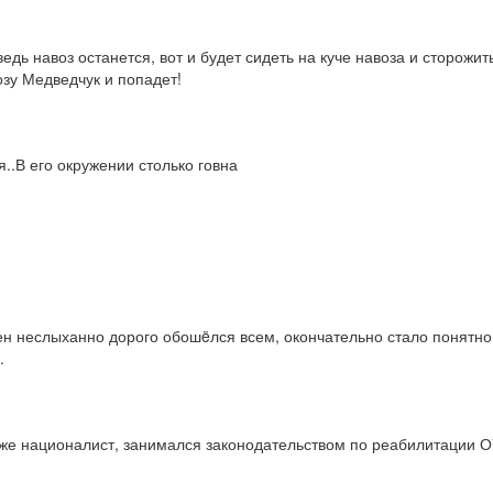
едь навоз останется, вот и будет сидеть на куче навоза и сторожит
озу Медведчук и попадет!
я..В его окружении столько говна
ен неслыханно дорого обошëлся всем, окончательно стало понятно, 
.
е националист, занимался законодательством по реабилитации ОУН