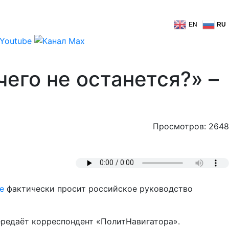
EN
RU
его не останется?» –
Просмотров: 2648
е
фактически просит российское руководство
передаёт корреспондент «ПолитНавигатора».