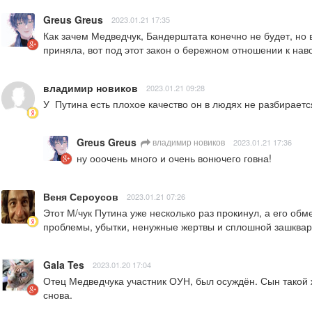
Greus Greus
2023.01.21 17:35
Как зачем Медведчук, Бандерштата конечно не будет, но в
приняла, вот под этот закон о бережном отношении к нав
владимир новиков
2023.01.21 09:28
У  Путина есть плохое качество он в людях не разбираетс
Greus Greus
владимир новиков
2023.01.21 17:36
ну ооочень много и очень вонючего говна!
Веня Сероусов
2023.01.21 07:26
Этот М/чук Путина уже несколько раз прокинул, а его обм
проблемы, убытки, ненужные жертвы и сплошной зашквар
Gala Tes
2023.01.20 17:04
Отец Медведчука участник ОУН, был осуждён. Сын такой ж
снова.