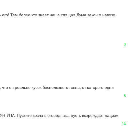
ь его! Тем более кто знает наша спящая Дума закон о навозе 
3
что он реально кусок бесполезного говна, от которого одни 
6
-УПА. Пустите козла в огород, ага, пусть возрождает нацизм 
12