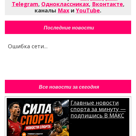
Telegram
,
Одноклассниках
,
Вконтакте
,
каналы
Max
и
YouTube
.
Последние новости
Ошибка сети...
Все новости за сегодня
Главные новости
спорта за минуту —
подпишись В МАКС
.