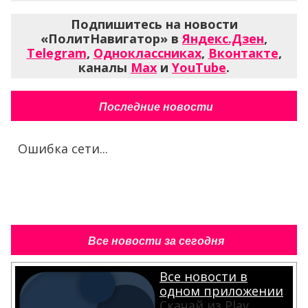
Подпишитесь на новости
«ПолитНавигатор» в
Яндекс.Дзен
,
Telegram
,
Одноклассниках
,
Вконтакте
,
каналы
Max
и
YouTube
.
Последние новости
Ошибка сети...
Все новости за сегодня
Все новости в
одном приложении
Скачай из Play