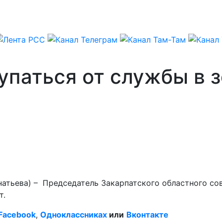
упаться от службы в з
натьева) – Председатель Закарпатского областного со
т.
Facebook
,
Одноклассниках
или
Вконтакте