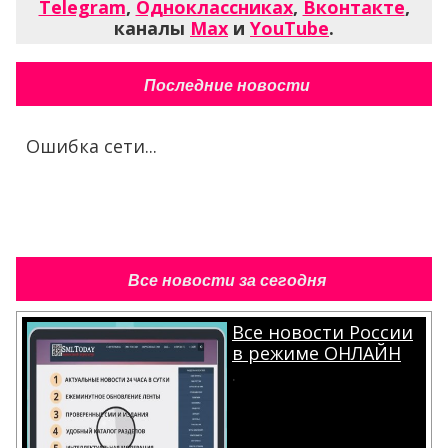
Telegram
,
Одноклассниках
,
Вконтакте
,
каналы
Max
и
YouTube
.
Последние новости
Ошибка сети...
Все новости за сегодня
Все новости России
в режиме ОНЛАЙН
.