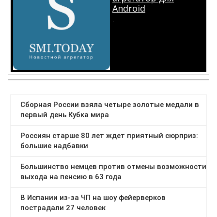
Android
.