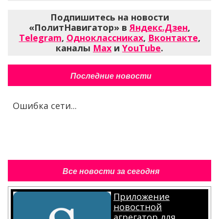
Подпишитесь на новости
«ПолитНавигатор» в
Яндекс.Дзен
,
Telegram
,
Одноклассниках
,
Вконтакте
,
каналы
Max
и
YouTube
.
Последние новости
Ошибка сети...
Все новости за сегодня
Приложение
новостной
агрегатор для