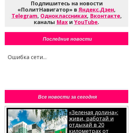
Подпишитесь на новости
«ПолитНавигатор» в
Яндекс.Дзен
,
Telegram
,
Одноклассниках
,
Вконтакте
,
каналы
Max
и
YouTube
.
Последние новости
Ошибка сети...
Все новости за сегодня
«Зеленая долина»:
живи, работай и
отдыхай в 20
километрах от