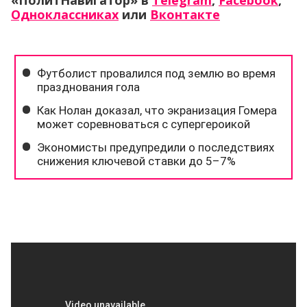
«ПолитНавигатор» в
Telegram
,
Facebook
,
Одноклассниках
или
Вконтакте