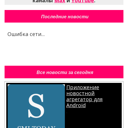
каналы
Max
и
YouTube
.
Последние новости
Ошибка сети...
Все новости за сегодня
Приложение
новостной
агрегатор для
Android
.