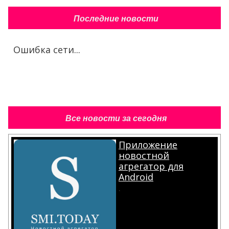
Последние новости
Ошибка сети...
Все новости за сегодня
Приложение
новостной
агрегатор для
Android
.