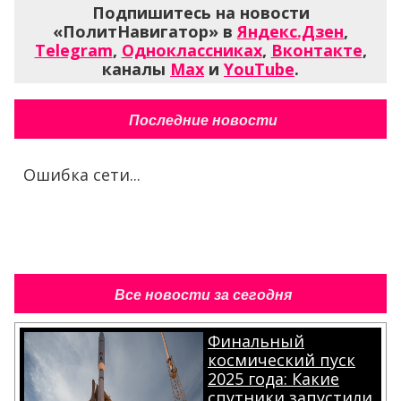
Подпишитесь на новости
«ПолитНавигатор» в
Яндекс.Дзен
,
Telegram
,
Одноклассниках
,
Вконтакте
,
каналы
Max
и
YouTube
.
Последние новости
Ошибка сети...
Все новости за сегодня
Финальный
космический пуск
2025 года: Какие
спутники запустили