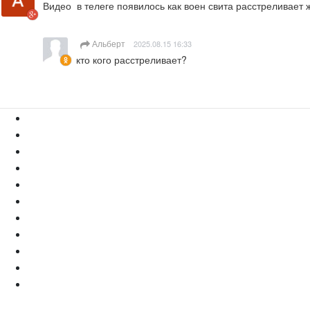
Видео  в телеге появилось как воен свита расстреливает
Альберт
2025.08.15 16:33
кто кого расстреливает?