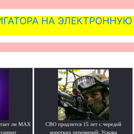
ГАТОРА НА ЭЛЕКТРОННУЮ
отает ли MAX
СВО продлится 15 лет с чередой
 удивит
коротких перемирий: Ускова