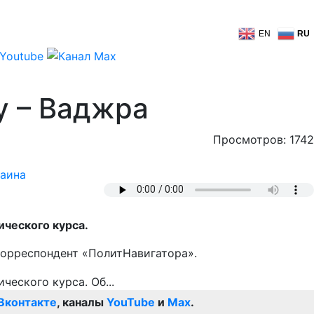
EN
RU
у – Ваджра
Просмотров: 1742
аина
ического курса.
корреспондент «ПолитНавигатора».
Вконтакте
, каналы
YouTube
и
Max
.