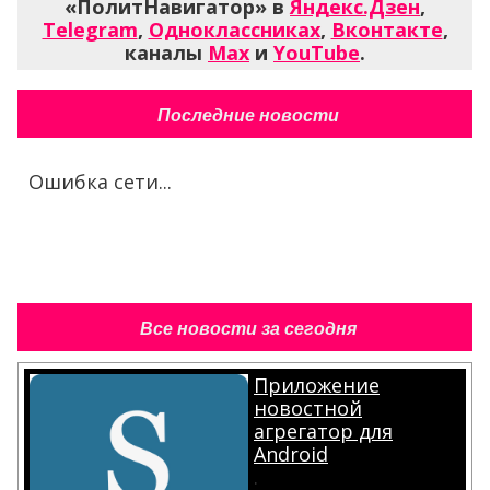
«ПолитНавигатор» в
Яндекс.Дзен
,
Telegram
,
Одноклассниках
,
Вконтакте
,
каналы
Max
и
YouTube
.
Последние новости
Ошибка сети...
Все новости за сегодня
Приложение
новостной
агрегатор для
Android
.