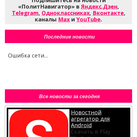
Подпишитесь на новости
«ПолитНавигатор» в
Яндекс.Дзен
,
Telegram
,
Одноклассниках
,
Вконтакте
,
каналы
Max
и
YouTube
.
Последние новости
Ошибка сети...
Все новости за сегодня
Новостной
агрегатор для
Android
Скачать в Play