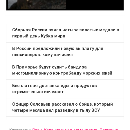
Категории:
Дзен
,
Колониальная демократия
,
Политика
,