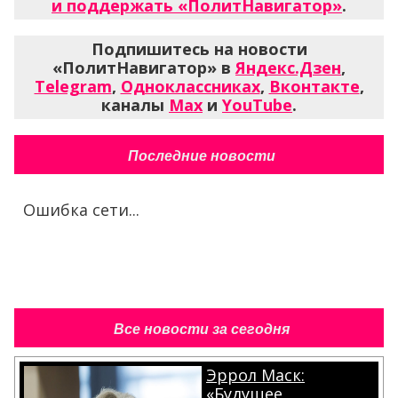
и поддержать «ПолитНавигатор»
.
Подпишитесь на новости
«ПолитНавигатор» в
Яндекс.Дзен
,
Telegram
,
Одноклассниках
,
Вконтакте
,
каналы
Max
и
YouTube
.
Последние новости
Ошибка сети...
Все новости за сегодня
Эррол Маск:
«Будущее