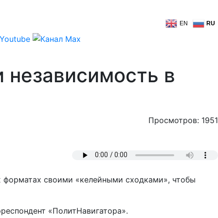
EN
RU
и независимость в
Просмотров: 1951
х форматах своими «келейными сходками», чтобы
рреспондент «ПолитНавигатора».