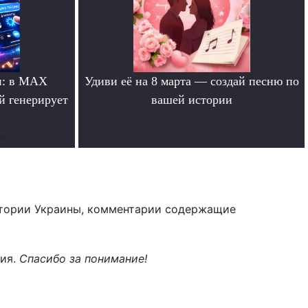
и: в MAX
Удиви её на 8 марта — создай песню по
й генерирует
вашей истории
.
ты
тории Украины, комментарии содержащие
ния.
Спасибо за понимание!