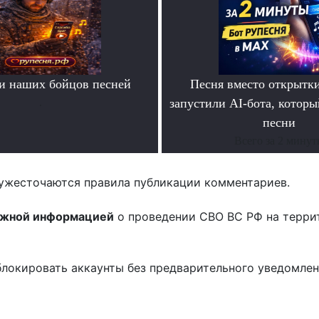
и наших бойцов песней
Песня вместо открытк
.
запустили AI-бота, которы
песни
Всего за 2 мину
ужесточаются правила публикации комментариев.
ожной информацией
о проведении СВО ВС РФ на терри
блокировать аккаунты без предварительного уведомле
!