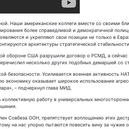
нной. Наши американские коллеги вместе со своими б
мирования более справедливой и демократичной поли
оявляются и укрепляют свои позиции не только в Евра
онтируются архитектуры стратегической стабильности 
ной обороне США разрушили договор о РСМД, а сейчас 
перечислил несколько других подобных демаршей со с
ой безопасности. Усиливается военная активность НА
вую экономику оказывает широкое использование агре
ара», – подчеркнул глава МИД.
ть коллективную работу в универсальных многосторонн
ешения.
член Совбеза ООН, препятствует воплощению этих дест
тому на нас упорно пытаются повесить вину за чужие о