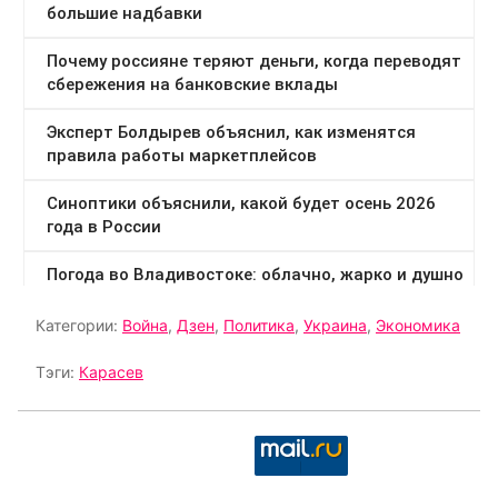
Категории:
Война
,
Дзен
,
Политика
,
Украина
,
Экономика
Тэги:
Карасев