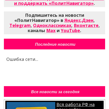
и поддержать «ПолитНавигатор»
.
Подпишитесь на новости
«ПолитНавигатор» в
Яндекс.Дзен
,
Telegram
,
Одноклассниках
,
Вконтакте
,
каналы
Max
и
YouTube
.
Последние новости
Ошибка сети...
Все новости за сегодня
Вся работа РФ на