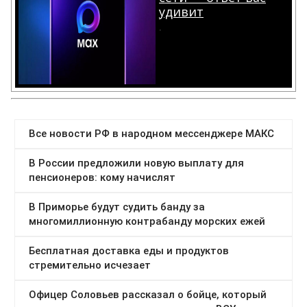
удивит
.