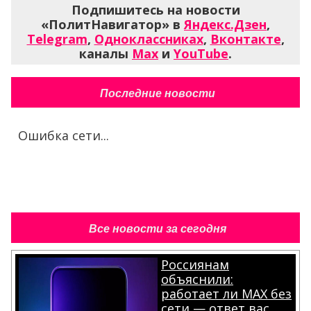
Подпишитесь на новости
«ПолитНавигатор» в
Яндекс.Дзен
,
Telegram
,
Одноклассниках
,
Вконтакте
,
каналы
Max
и
YouTube
.
Последние новости
Ошибка сети...
Все новости за сегодня
Россиянам
объяснили:
работает ли MAX без
сети — ответ вас