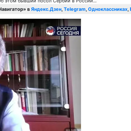
Навигатор» в
Яндекс.Дзен
,
Telegram
,
Одноклассниках
,