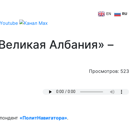
EN
RU
Великая Албания» –
Просмотров: 523
спондент
«ПолитНавигатора»
.