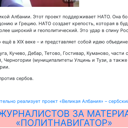
икой Албании. Этот проект поддерживает НАТО. Она бо
онию и Грецию. НАТО создает крепость, которая в буд
олее широкий и геополитический. Это удар в спину Росс
 ещё в XIX веке – и представляет собой идею объедине
га, Кучево, Дебар, Тетово, Гостивар, Куманово, части
, Черногории (муниципалитеты Улцинь и Тузи, а также 
рии.
против сербов.
тельно реализует проект «Великая Албания» – сербск
ЖУРНАЛИСТОВ ЗА МАТЕРИ
«ПОЛИТНАВИГАТОР»