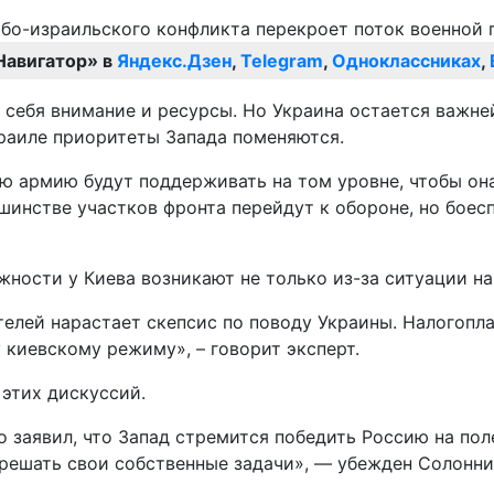
Навигатор» в
Яндекс.Дзен
,
Telegram
,
Одноклассниках
,
а себя внимание и ресурсы. Но Украина остается важ
зраиле приоритеты Запада поменяются.
ю армию будут поддерживать на том уровне, чтобы она
ьшинстве участков фронта перейдут к обороне, но боес
жности у Киева возникают не только из-за ситуации н
телей нарастает скепсис по поводу Украины. Налогопл
киевскому режиму», – говорит эксперт.
 этих дискуссий.
заявил, что Запад стремится победить Россию на поле
 решать свои собственные задачи», — убежден Солонни