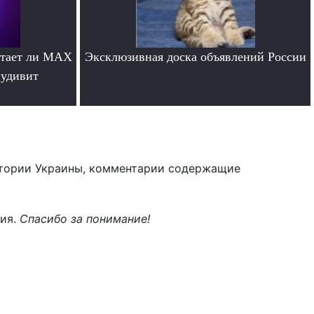
отает ли MAX
Эксклюзивная доска объявлений России
 удивит
.
тории Украины, комментарии содержащие
ния.
Спасибо за понимание!