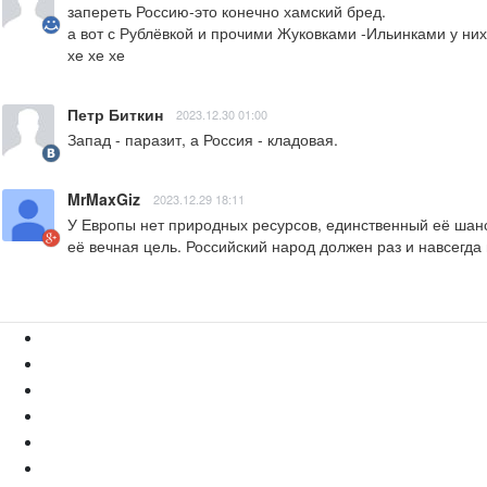
запереть Россию-это конечно хамский бред.

а вот с Рублёвкой и прочими Жуковками -Ильинками у них
хе хе хе
Петр Биткин
2023.12.30 01:00
Запад - паразит, а Россия - кладовая.
MrMaxGiz
2023.12.29 18:11
У Европы нет природных ресурсов, единственный её шанс
её вечная цель. Российский народ должен раз и навсегда 