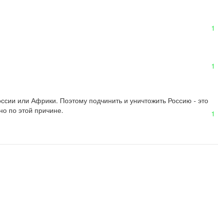
1
1
сии или Африки. Поэтому подчинить и уничтожить Россию - это 
но по этой причине.
1