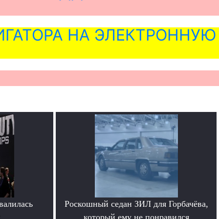
ГАТОРА НА ЭЛЕКТРОННУЮ
овалилась
Роскошный седан ЗИЛ для Горбачёва,
е
который ему не понравился