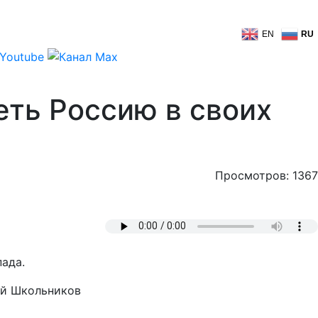
EN
RU
еть Россию в своих
Просмотров: 1367
пада.
рей Школьников