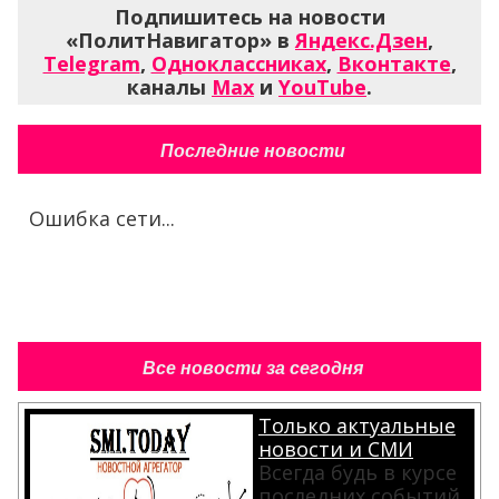
Подпишитесь на новости
«ПолитНавигатор» в
Яндекс.Дзен
,
Telegram
,
Одноклассниках
,
Вконтакте
,
каналы
Max
и
YouTube
.
Последние новости
Ошибка сети...
Все новости за сегодня
Только актуальные
новости и СМИ
Всегда будь в курсе
последних событий