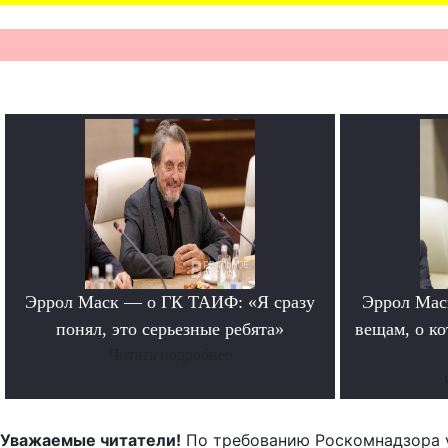
Эррол Маск — о ГК ТАИФ: «Я сразу
Эррол Мас
понял, это серьезные ребята»
вещам, о к
Читать подробнее
Уважаемые читатели!
По требованию Роскомнадзора 