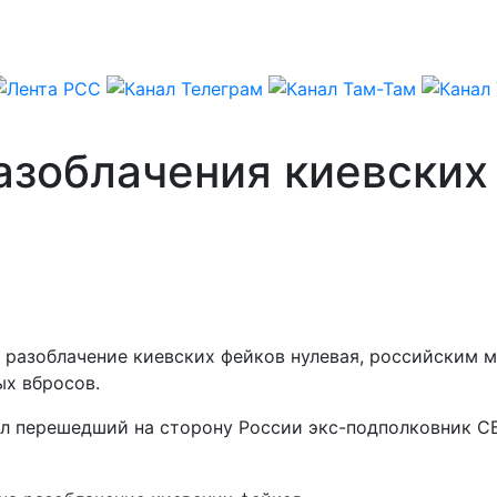
азоблачения киевских
 на разоблачение киевских фейков нулевая, российски
ых вбросов.
ил перешедший на сторону России экс-подполковник СБ