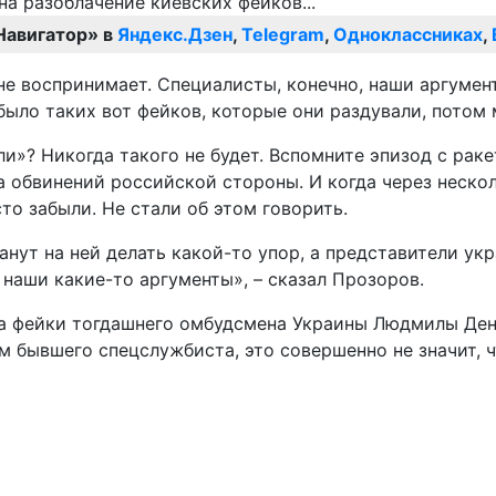
Навигатор» в
Яндекс.Дзен
,
Telegram
,
Одноклассниках
,
е воспринимает. Специалисты, конечно, наши аргумент
ыло таких вот фейков, которые они раздували, потом 
али»? Никогда такого не будет. Вспомните эпизод с ра
обвинений российской стороны. И когда через несколь
сто забыли. Не стали об этом говорить.
танут на ней делать какой-то упор, а представители у
 наши какие-то аргументы», – сказал Прозоров.
 за фейки тогдашнего омбудсмена Украины Людмилы Де
м бывшего спецслужбиста, это совершенно не значит, ч