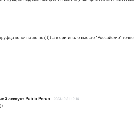
руфца конечно же нет)))) а в оригинале вместо "Российские" точно 
ой аккаунт Patria Perun
2023.12.21 19:10
))