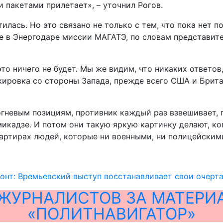
 пакетами прилетает», – уточнил Рогов.
илась. Но это связано не только с тем, что пока нет п
е в Энергодаре миссии МАГАТЭ, по словам представите
а это ничего не будет. Мы же видим, что никаких ответ
кировка со стороны Запада, прежде всего США и Брита
гневым позициям, противник каждый раз взвешивает, пе
икадзе. И потом они такую яркую картинку делают, ко
артирах людей, которые ни военными, ни полицейскими,
нт: Времьевский выступ восстанавливает свои очерт
ЖУРНАЛИСТОВ ЗА МАТЕРИ
«ПОЛИТНАВИГАТОР»