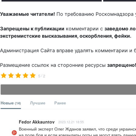
Уважаемые читатели!
По требованию Роскомнадзора 
Запрещены к публикации
комментарии с
заведомо л
экстремистские высказывания, оскорбления, фейки.
Администрация Сайта вправе удалять комментарии и 
Размещение ссылок на сторонние ресурсы
запрещено
/
5
2
Новые
Лучшие
Ранее
(14)
Fedor Akkauntov
2023.12.21 18:55
Военный эксперт Олег Жданов заявил, что среди украинс
на поле боя и если командиры роты не могут взять данн