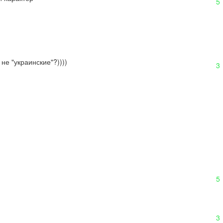
5
не "украинские"?))))
3
5
3