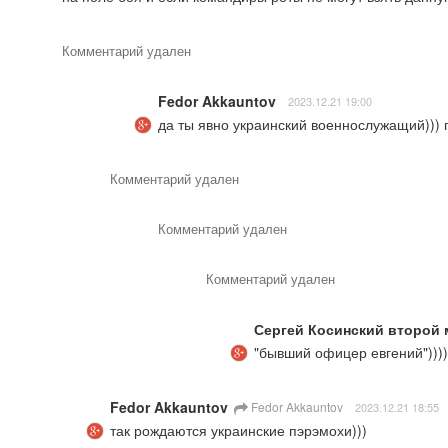
Комментарий удален
Fedor Akkauntov
2023.12.21 19:00
да ты явно украинский военнослужащий))) п
Комментарий удален
Комментарий удален
Комментарий удален
Сергей Косинский второй м
"бывший офицер евгений"))))
Fedor Akkauntov
Fedor Akkauntov
2023.12.21 18:55
так рождаются украинские пэрэмохи)))