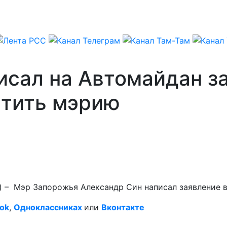
исал на Автомайдан з
атить мэрию
) – Мэр Запорожья Александр Син написал заявление 
ok
,
Одноклассниках
или
Вконтакте