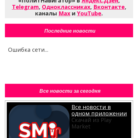
«ПолитНавигатор» в
Яндекс.Дзен
,
Telegram
,
Одноклассниках
,
Вконтакте
,
каналы
Max
и
YouTube
.
Последние новости
Ошибка сети...
Все новости за сегодня
Все новости в
одном приложении
Скачай из Play
Market