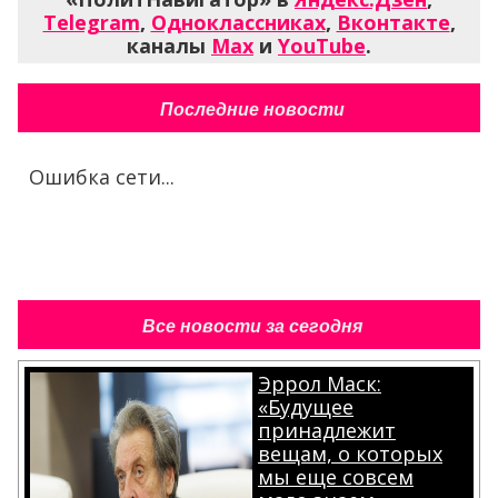
Telegram
,
Одноклассниках
,
Вконтакте
,
каналы
Max
и
YouTube
.
Последние новости
Ошибка сети...
Все новости за сегодня
Эррол Маск:
«Будущее
принадлежит
вещам, о которых
мы еще совсем