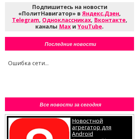
Подпишитесь на новости
«ПолитНавигатор» в
Яндекс.Дзен
,
Telegram
,
Одноклассниках
,
Вконтакте
,
каналы
Max
и
YouTube
.
Последние новости
Ошибка сети...
Все новости за сегодня
Новостной
агрегатор для
Android