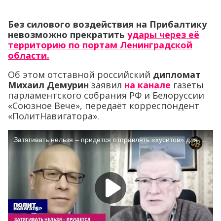
Без силового воздействия на Прибалтику
невозможно прекратить
удары через её
территорию по портам Ленинградской
области.
Об этом отставной российский
дипломат
Михаил Демурин
заявил
на канале
газеты
парламентского собрания РФ и Белоруссии
«Союзное Вече», передаёт корреспондент
«ПолитНавигатора».