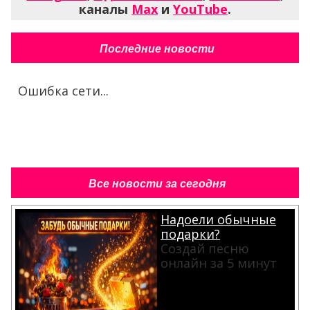
каналы
Max
и
YouTube
.
Последние новости
Ошибка сети...
Все новости за сегодня
Надоели обычные
подарки?
Создай песню
онлайн за 5 минут