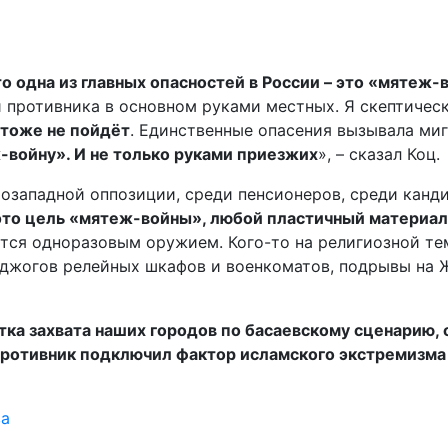
то одна из главных опасностей в России – это «мятеж-
 противника в основном руками местных. Я скептическ
 тоже не пойдёт
. Единственные опасения вызывала миг
-войну». И не только руками приезжих
», – сказал Коц.
западной оппозиции, среди пенсионеров, среди кандид
а это цель «мятеж-войны», любой пластичный материа
тся одноразовым оружием. Кого-то на религиозной тем
 поджогов релейных шкафов и военкоматов, подрывы на 
ка захвата наших городов по басаевскому сценарию, о
противник подключил фактор исламского экстремизма
ва