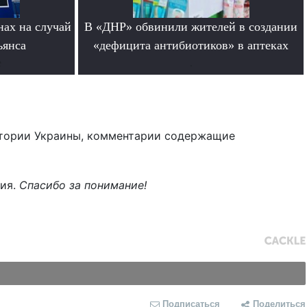
нах на случай
В «ДНР» обвинили жителей в создании
ьянса
«дефицита антибиотиков» в аптеках
е
.
тории Украины, комментарии содержащие
ния.
Спасибо за понимание!
Подписаться
Поделиться