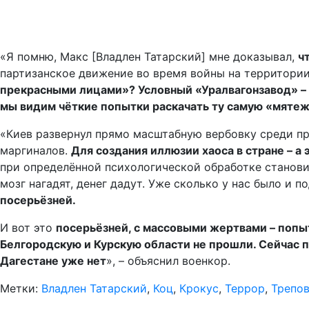
«Я помню, Макс [Владлен Татарский] мне доказывал,
ч
партизанское движение во время войны на территории
прекрасными лицами»? Условный «Уралвагонзавод» –
мы видим чёткие попытки раскачать ту самую «мятеж
«Киев развернул прямо масштабную вербовку среди про
маргиналов.
Для создания иллюзии хаоса в стране – 
при определённой психологической обработке станови
мозг нагадят, денег дадут. Уже сколько у нас было и
посерьёзней.
И вот это
посерьёзней, с массовыми жертвами – попыт
Белгородскую и Курскую области не прошли. Сейчас 
Дагестане уже нет
», – объяснил военкор.
Метки:
Владлен Татарский
,
Коц
,
Крокус
,
Террор
,
Трепо