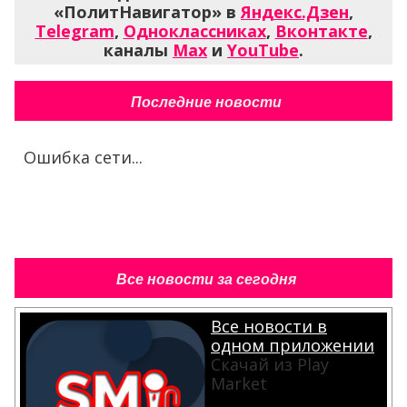
«ПолитНавигатор» в
Яндекс.Дзен
,
Telegram
,
Одноклассниках
,
Вконтакте
,
каналы
Max
и
YouTube
.
Последние новости
Ошибка сети...
Все новости за сегодня
Все новости в
одном приложении
Скачай из Play
Market