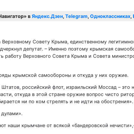
Навигатор» в
Яндекс.Дзен
,
Telegram
,
Одноклассниках
,
а Верховному Совету Крыма, единственному легитимно
дчеркнул депутат. – Именно поэтому крымская самооб
ть работу Верховного Совета Крыма и Совета министро
тряды крымской самообороны и откуда у них оружие.
Штатов, российский флот, израильский Моссад – это не
асти, откуда в этой стране оружие вопрос чисто рито
рается ни по ком стрелять и не идти на обострения».
 дулами».
ют наши крымчане от всякой «бандеровской нечисти»,