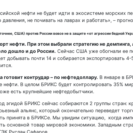
ссийской нефти не будет идти в экосистеме морских п
давления, не почивать на лаврах и работать», – прогн
точнее, США) против России вовсе не в защите «от агрессии бедной Укр
рт нефти. При этом выбрали стратегию не демпинга, 
ло дошло и до России.
Сейчас США уже обогнали ее п
дет добывать почти 14 и собирается экспортировать 4-
ится.
а готовит контрудар – по нефтедоллару.
В январе в БР
е нефти. В целом БРИКС будет контролировать 35% мир
 тоже есть крупнейшие нефтедобытчики.
д эгидой БРИКС сейчас собираются 2 группы стран: к
рьезный альянс, который окончательно переведет торг
ть принята в БРИКСе. Мы увидим ситуацию, когда имп
ить основной товар мировой экономики. Западным стра
ТЭК Руслан Сафаров.