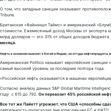
О том, что западные санкции оказывают противополож
Tribune.
Британская «Файнэншл Таймс» и американский «Блумбер
стоимости. Ежемесячный доход Москвы от экспорта неф
млрд долларов — это 31% от общих доходов бюджета
месяца.
Нефть в основном вывозят в Китай и Индию, но оттуда нефтепродукты ид
Американская Politico называет европейские санкции 
самый высокий уровень за последние полтора года.
«Российская нефть оказывается в машинах европейцев
Согласно анализу данных S&P Global Maritime Intellige
году с 615 до 792.
Он перевозит 45% российской нефт
Все тот же Пайетт угрожает, что США «способны сде
деятельность происходит вне юрисдикции ЕС и НАТО. 