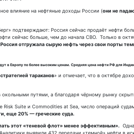
ное влияние на нефтяные доходы России (
они не падаю
г» подтверждают: Россия сейчас продаёт нефти больше
ти сейчас больше, чем до начала СВО. Только в октяб
.
Россия отгружала сырую нефть через свои порты тем
ут в Европу по более высоким ценам. Средняя цена нефти РФ для Индии 
«
стратегией тараканов
» и отмечает, что в октябре до
 окольными путями, а благодаря чёрному рынку скрытн
nce Risk Suite и Commodities at Sea, число операций су
и, еще 20% — греческие суда.
лать этот «теневой флот» менее эффективным».
Однак
Аналитики выявили 432 передачи «темной» нефти в ис