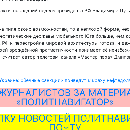
акты последний недель президента РФ Владимира Пути
на пике своих возможностей, то в неплохой форме, не
ргетические державы глобального Юга больше, чем ког
а. РФ к перестройке мировой архитектуры готова, и д
своей врождённой прагматичности понимает её неизбеж
– считает автор телеграм-канала «Мастер пера» Дмит
и
 Украине: «Вечные санкции» приведут к краху нефтедол
ЖУРНАЛИСТОВ ЗА МАТЕРИ
«ПОЛИТНАВИГАТОР»
ЛКУ НОВОСТЕЙ ПОЛИТНАВИ
ПОЧТУ