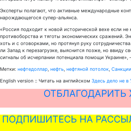
Эксперты полагают, что активные международные конт
нарождающегося супер-альянса.
«Россия подходит к новой исторической вехе если не 
противоборства и тяготы экономических сражений. Эне
хоть и с оговорками, но протянул руку сотрудничеств
ли Запад к перезагрузке, выяснится позже, но ввиду 
сигналы об исчерпании потенциала помощи Украине», 
Метки:
нефтедоллар
,
нефть
,
нефтяной потолок
,
Санкци
English version :: Читать на английском
Здесь дело не в
ОТБЛАГОДАРИТЬ 
ПОДПИШИТЕСЬ НА РАССЫ