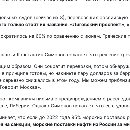
ельных судов (сейчас их 8), перевозящих российскую н
его только стоят их названия: «Лиговский проспект», 
ократилось на 60% по сравнению с июнем. Греческие та
ности Константин Симонов полагает, что решение греч
щим образом. Они сократит перевозки, потом обнаружа
в принципе готовы, но накиньте пару долларов за бар
е серьезно снижались в этом году. Мы можем приблиз
«Говорит Москва».
ают компаниям письма с предупреждением о расследов
сле, Либерии. Однако Симонов полагает, что ее с удов
минает, что если до 2022 года 95% морских поставок 
я на санкции, морские поставки нефти из России за ми