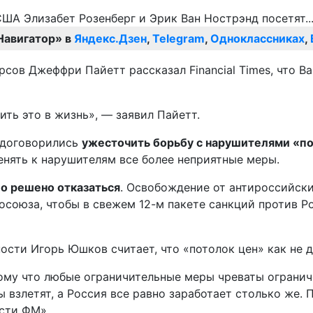
Навигатор» в
Яндекс.Дзен
,
Telegram
,
Одноклассниках
,
ов Джеффри Пайетт рассказал Financial Times, что В
ть это в жизнь», — заявил Пайетт.
 договорились
ужесточить борьбу с нарушителями «пот
енять к нарушителям все более неприятные меры.
ло решено отказаться
. Освобождение от антироссийски
росоюза, чтобы в свежем 12-м пакете санкций против Р
сти Игорь Юшков считает, что «потолок цен» как не де
ому что любые ограничительные меры чреваты огранич
 взлетят, а Россия все равно заработает столько же. 
ести ФМ».