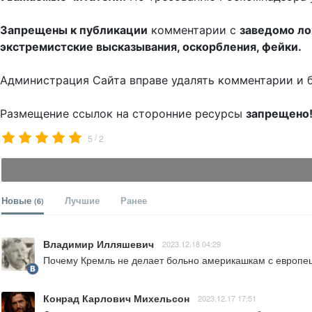
Запрещены к публикации
комментарии с
заведомо л
экстремистские высказывания, оскорбления, фейки.
Администрация Сайта вправе удалять комментарии и 
Размещение ссылок на сторонние ресурсы
запрещено
/
5
2
Новые
Лучшие
Ранее
(6)
Владимир Илляшевич
2023.12.18 04:29
Почему Кремль не делает больно америкашкам с европешк
Конрад Карлович Михельсон
2023.12.17 17:51