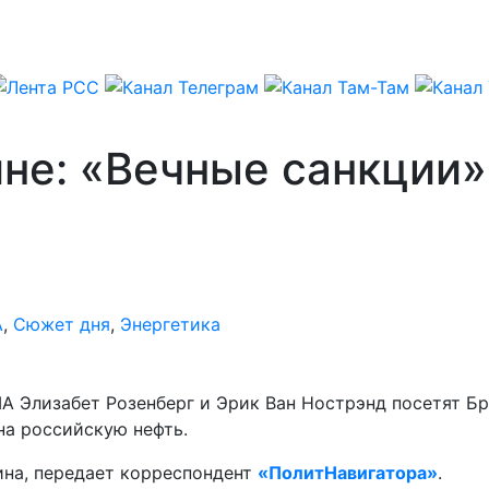
ине: «Вечные санкции»
А
,
Сюжет дня
,
Энергетика
А Элизабет Розенберг и Эрик Ван Нострэнд посетят Бр
на российскую нефть.
на, передает корреспондент
«ПолитНавигатора»
.