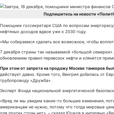
Подпишитесь на новости «Полит
Помощник госсекретаря США по вопросам энергоресурс
нефтяных доходов вдвое уже к 2030 году.
«Мы собираемся сделать все возможное, чтобы воплоти
7 декабря страны так называемой «большой семерки»
обновлением правил перевозок нефти и клянется прим
При этом от запрета на продажу Москве танкеров бы
действует давно. Кроме того, Венгрия добилась от Ев
трубопроводу «Дружба».
Эксперт Фонда национальной энергетической безопасно
«Вряд ли мы увидим какие-то большие изменения, пот
американцам не нужно, потому что тогда мировые цены
для других стран нет», – сказал Юшков в интервью «В