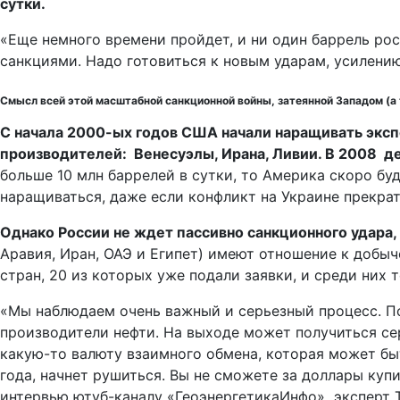
сутки.
«Еще немного времени пройдет, и ни один баррель ро
санкциями. Надо готовиться к новым ударам, усилению 
Смысл всей этой масштабной санкционной войны, затеянной Западом (а 
С начала 2000-ых годов США начали наращивать экспо
производителей: Венесуэлы, Ирана, Ливии. В 2008 де
больше 10 млн баррелей в сутки, то Америка скоро бу
наращиваться, даже если конфликт на Украине прекрат
Однако России не ждет пассивно санкционного удара, 
Аравия, Иран, ОАЭ и Египет) имеют отношение к добыч
стран, 20 из которых уже подали заявки, и среди них
«Мы наблюдаем очень важный и серьезный процесс. По
производители нефти. На выходе может получиться се
какую-то валюту взаимного обмена, которая может бы
года, начнет рушиться. Вы не сможете за доллары куп
интервью ютуб-каналу «ГеоэнергетикаИнфо» эксперт 