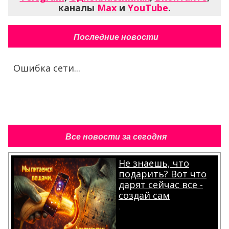
каналы
Max
и
YouTube
.
Последние новости
Ошибка сети...
Все новости за сегодня
Не знаешь, что
подарить? Вот что
дарят сейчас все -
создай сам
.