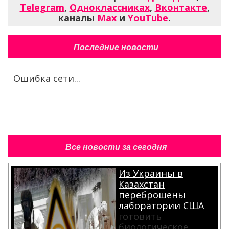
Telegram
,
Одноклассниках
,
Вконтакте
,
каналы
Max
и
YouTube
.
Последние новости
Ошибка сети...
Все новости за сегодня
Из Украины в
Казахстан
переброшены
лаборатории США
готовить
биологическое