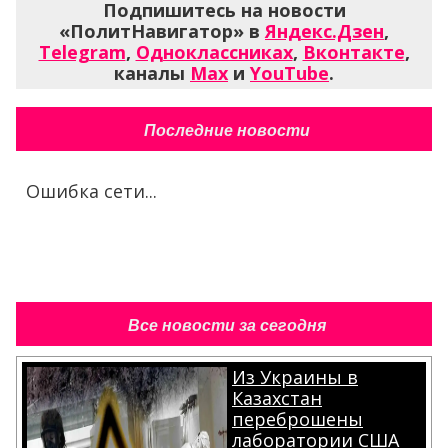
Подпишитесь на новости
«ПолитНавигатор» в
Яндекс.Дзен
,
Telegram
,
Одноклассниках
,
Вконтакте
,
каналы
Max
и
YouTube
.
Последние новости
Ошибка сети...
Все новости за сегодня
Из Украины в
Казахстан
переброшены
лаборатории США