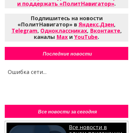
и поддержать «ПолитНавигатор»
.
Подпишитесь на новости
«ПолитНавигатор» в
Яндекс.Дзен
,
Telegram
,
Одноклассниках
,
Вконтакте
,
каналы
Max
и
YouTube
.
Последние новости
Ошибка сети...
Все новости за сегодня
Все новости в