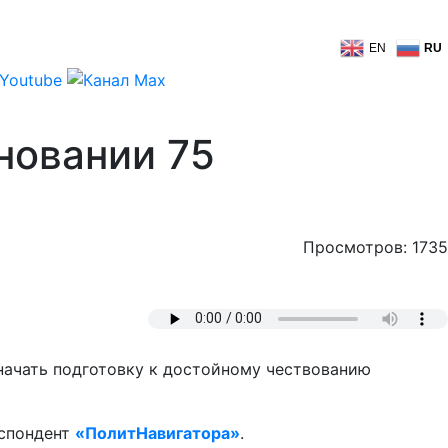
EN
RU
дновании 75
Просмотров: 1735
 начать подготовку к достойному чествованию
еспондент
«ПолитНавигатора»
.