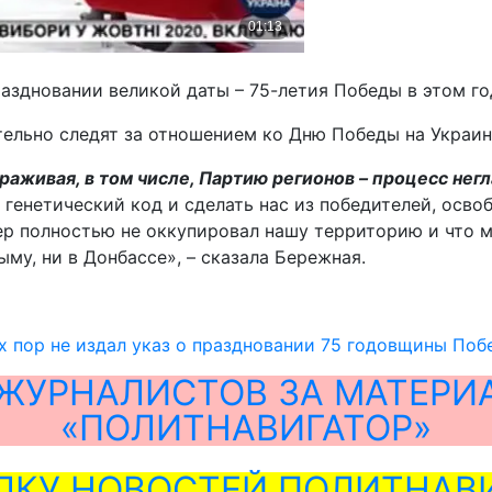
здновании великой даты – 75-летия Победы в этом году
тельно следят за отношением ко Дню Победы на Украин
раживая, в том числе, Партию регионов – процесс нег
ш генетический код и сделать нас из победителей, ос
ер полностью не оккупировал нашу территорию и что мы
ыму, ни в Донбассе», – сказала Бережная.
х пор не издал указ о праздновании 75 годовщины Поб
ЖУРНАЛИСТОВ ЗА МАТЕРИ
«ПОЛИТНАВИГАТОР»
ЛКУ НОВОСТЕЙ ПОЛИТНАВИ