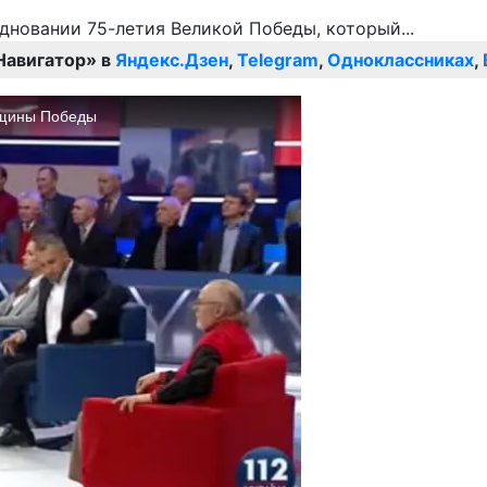
Навигатор» в
Яндекс.Дзен
,
Telegram
,
Одноклассниках
,