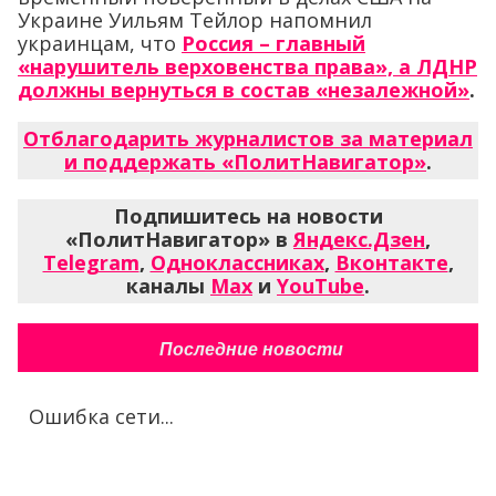
Украине Уильям Тейлор напомнил
украинцам, что
Россия – главный
«нарушитель верховенства права», а ЛДНР
должны вернуться в состав «незалежной»
.
Отблагодарить журналистов за материал
и поддержать «ПолитНавигатор»
.
Подпишитесь на новости
«ПолитНавигатор» в
Яндекс.Дзен
,
Telegram
,
Одноклассниках
,
Вконтакте
,
каналы
Max
и
YouTube
.
Последние новости
Ошибка сети...