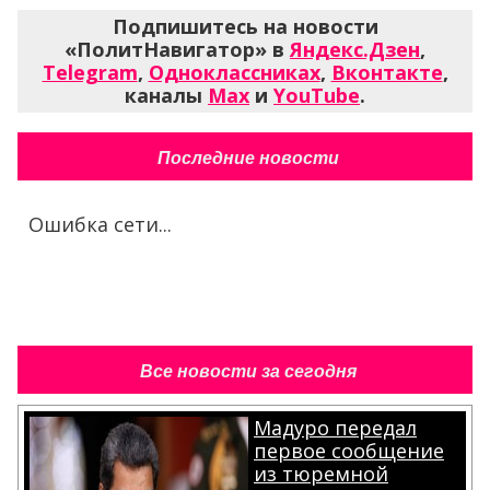
Подпишитесь на новости
«ПолитНавигатор» в
Яндекс.Дзен
,
Telegram
,
Одноклассниках
,
Вконтакте
,
каналы
Max
и
YouTube
.
Последние новости
Ошибка сети...
Все новости за сегодня
Мадуро передал
первое сообщение
из тюремной