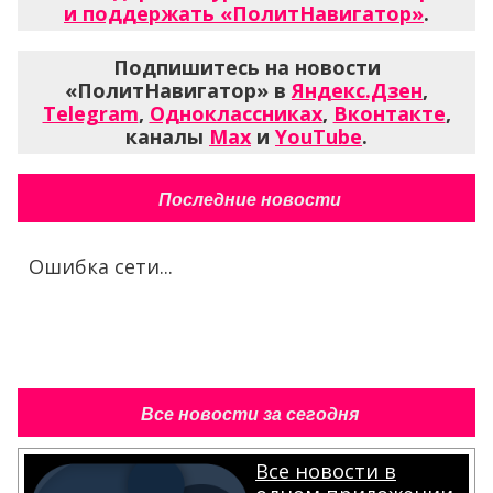
и поддержать «ПолитНавигатор»
.
Подпишитесь на новости
«ПолитНавигатор» в
Яндекс.Дзен
,
Telegram
,
Одноклассниках
,
Вконтакте
,
каналы
Max
и
YouTube
.
Последние новости
Ошибка сети...
Все новости за сегодня
Все новости в