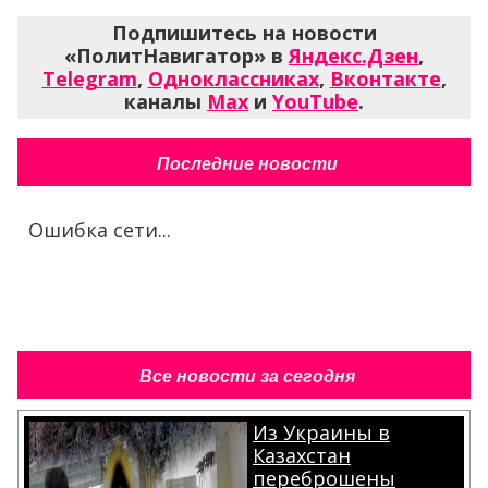
Подпишитесь на новости
«ПолитНавигатор» в
Яндекс.Дзен
,
Telegram
,
Одноклассниках
,
Вконтакте
,
каналы
Max
и
YouTube
.
Последние новости
Ошибка сети...
Все новости за сегодня
Из Украины в
Казахстан
переброшены