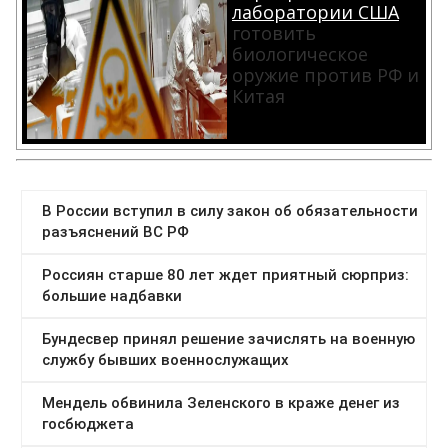
лаборатории США
готовить
биологическое
оружие против РФ и
Китая