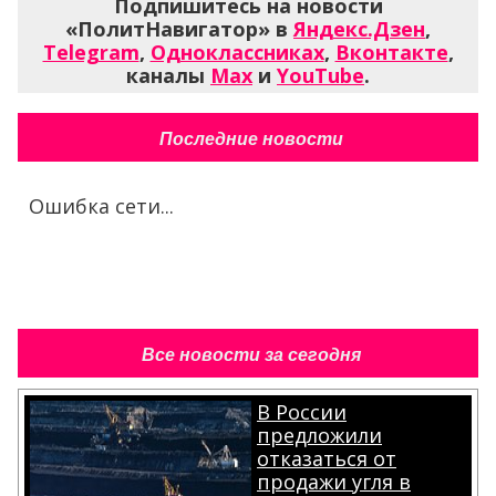
Подпишитесь на новости
«ПолитНавигатор» в
Яндекс.Дзен
,
Telegram
,
Одноклассниках
,
Вконтакте
,
каналы
Max
и
YouTube
.
Последние новости
Ошибка сети...
Все новости за сегодня
В России
предложили
отказаться от
продажи угля в